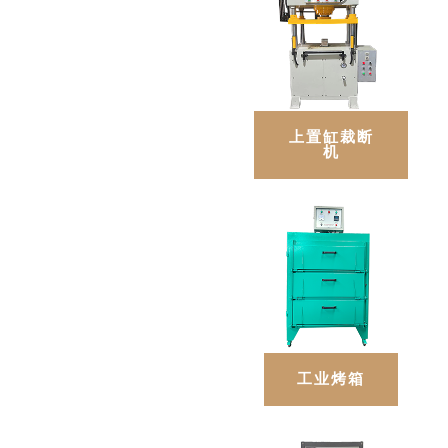
上置缸裁断
机
工业烤箱