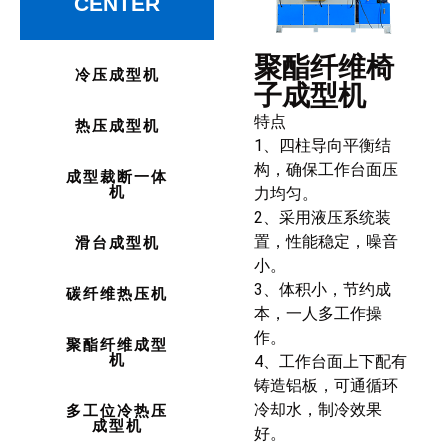
CENTER
聚酯纤维椅
冷压成型机
子成型机
特点
热压成型机
1、四柱导向平衡结
构，确保工作台面压
成型裁断一体
机
力均匀。
2、采用液压系统装
置，性能稳定，噪音
滑台成型机
小。
3、体积小，节约成
碳纤维热压机
本，一人多工作操
作。
聚酯纤维成型
机
4、工作台面上下配有
铸造铝板，可通循环
冷却水，制冷效果
多工位冷热压
成型机
好。