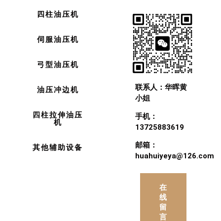
四柱油压机
伺服油压机
弓型油压机
联系人：华晖黄
油压冲边机
小姐
四柱拉伸油压
手机：
机
13725883619
邮箱：
其他辅助设备
huahuiyeya@126.com
在
线
留
言